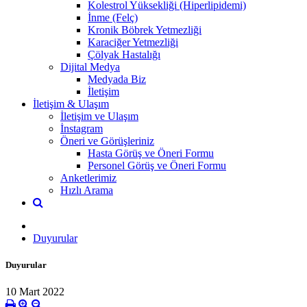
Kolestrol Yüksekliği (Hiperlipidemi)
İnme (Felç)
Kronik Böbrek Yetmezliği
Karaciğer Yetmezliği
Çölyak Hastalığı
Dijital Medya
Medyada Biz
İletişim
İletişim & Ulaşım
İletişim ve Ulaşım
İnstagram
Öneri ve Görüşleriniz
Hasta Görüş ve Öneri Formu
Personel Görüş ve Öneri Formu
Anketlerimiz
Hızlı Arama
Duyurular
Duyurular
10 Mart 2022