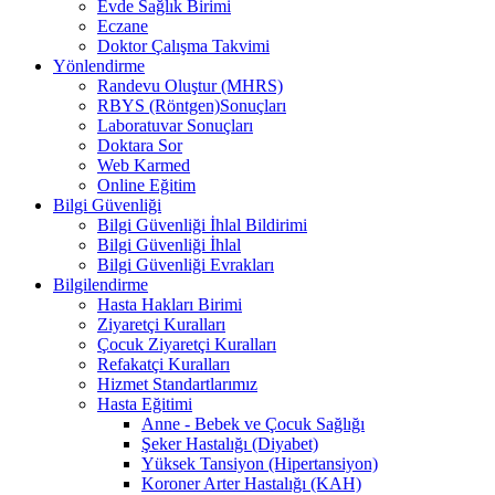
Evde Sağlık Birimi
Eczane
Doktor Çalışma Takvimi
Yönlendirme
Randevu Oluştur (MHRS)
RBYS (Röntgen)Sonuçları
Laboratuvar Sonuçları
Doktara Sor
Web Karmed
Online Eğitim
Bilgi Güvenliği
Bilgi Güvenliği İhlal Bildirimi
Bilgi Güvenliği İhlal
Bilgi Güvenliği Evrakları
Bilgilendirme
Hasta Hakları Birimi
Ziyaretçi Kuralları
Çocuk Ziyaretçi Kuralları
Refakatçi Kuralları
Hizmet Standartlarımız
Hasta Eğitimi
Anne - Bebek ve Çocuk Sağlığı
Şeker Hastalığı (Diyabet)
Yüksek Tansiyon (Hipertansiyon)
Koroner Arter Hastalığı (KAH)