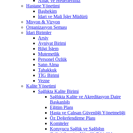
Amaç ve Hedeflerimiz
Hastane Yönetimi
Başhekim
İdari ve Mali İşler Müdürü
Misyon & Vizyon
Organizasyon Şeması
İdari Birimler
Arşiv
Ayniyat Birimi
Bilgi İşlem
Mutemetlik
Personel Özlük
Satın Alma
Tahakkuk
TİG Birimi
Vezne
Kalite Yönetimi
Sağlıkta Kalite Birimi
Sağlıkta Kalite ve Akreditasyon Daire
Başkanlığı
Eğitim Planı
Hasta ve Çalışan Güvenliği Yönetmeliği
Öz Değerlendirme Planı
Komiteler
Koruyucu Sağlık ve Sağlığın