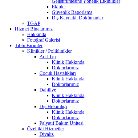
Geliştirilmesine Yönelik Etkinlikler
Ekipler
Güvenlik Raporlama
Dış Kaynaklı Dokümanlar
TGAP
Hizmet Binalarımız
Hakkında
Fotoğraf Galerisi
Tıbbi Birimler
Klinikler / Poliklinikler
Acil Tıp
Klinik Hakkında
Doktorlarımız
Çocuk Hastalıkları
Klinik Hakkında
Doktorlarımız
Dahiliye
Klinik Hakkında
Doktorlarımız
Diş Hekimliği
Klinik Hakkında
Doktorlarımız
Palyatif Bakım Ünitesi
Özellikli Hizmetler
Diyaliz