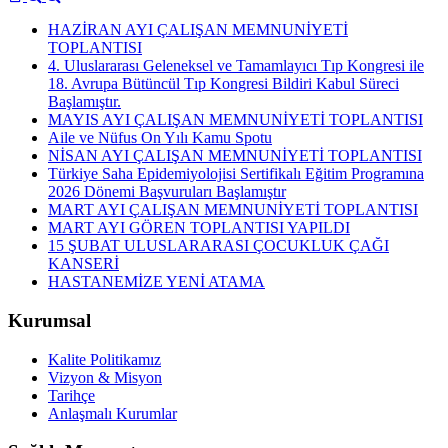
HAZİRAN AYI ÇALIŞAN MEMNUNİYETİ
TOPLANTISI
4. Uluslararası Geleneksel ve Tamamlayıcı Tıp Kongresi ile
18. Avrupa Bütüncül Tıp Kongresi Bildiri Kabul Süreci
Başlamıştır.
MAYIS AYI ÇALIŞAN MEMNUNİYETİ TOPLANTISI
Aile ve Nüfus On Yılı Kamu Spotu
NİSAN AYI ÇALIŞAN MEMNUNİYETİ TOPLANTISI
Türkiye Saha Epidemiyolojisi Sertifikalı Eğitim Programına
2026 Dönemi Başvuruları Başlamıştır
MART AYI ÇALIŞAN MEMNUNİYETİ TOPLANTISI
MART AYI GÖREN TOPLANTISI YAPILDI
15 ŞUBAT ULUSLARARASI ÇOCUKLUK ÇAĞI
KANSERİ
HASTANEMİZE YENİ ATAMA
Kurumsal
Kalite Politikamız
Vizyon & Misyon
Tarihçe
Anlaşmalı Kurumlar