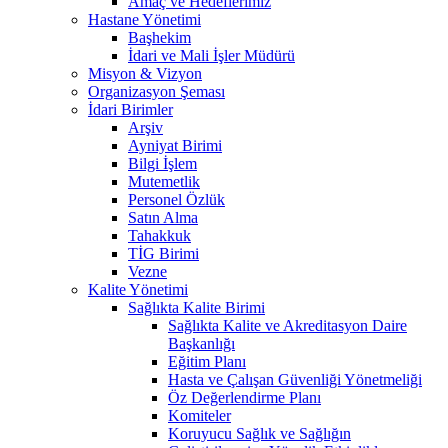
Amaç ve Hedeflerimiz
Hastane Yönetimi
Başhekim
İdari ve Mali İşler Müdürü
Misyon & Vizyon
Organizasyon Şeması
İdari Birimler
Arşiv
Ayniyat Birimi
Bilgi İşlem
Mutemetlik
Personel Özlük
Satın Alma
Tahakkuk
TİG Birimi
Vezne
Kalite Yönetimi
Sağlıkta Kalite Birimi
Sağlıkta Kalite ve Akreditasyon Daire
Başkanlığı
Eğitim Planı
Hasta ve Çalışan Güvenliği Yönetmeliği
Öz Değerlendirme Planı
Komiteler
Koruyucu Sağlık ve Sağlığın