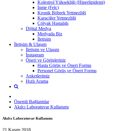
Kolestrol Yüksekliği (Hiperlipidemi)
İnme (Felç)
Kronik Böbrek Yetmezliği
Karaciğer Yetmezliği
Çölyak Hastalığı
Dijital Medya
Medyada Biz
İletişim
İletişim & Ulaşım
İletişim ve Ulaşım
İnstagram
Öneri ve Görüşleriniz
Hasta Görüş ve Öneri Formu
Personel Görüş ve Öneri Formu
Anketlerimiz
Hızlı Arama
Önemli Bağlantılar
Akılcı Laboratuvar Kullanımı
Akılcı Laboratuvar Kullanımı
21 Kasım 2018