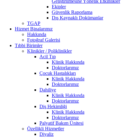
Geliştirilmesine Yönelik Etkinlikler
Ekipler
Güvenlik Raporlama
Dış Kaynaklı Dokümanlar
TGAP
Hizmet Binalarımız
Hakkında
Fotoğraf Galerisi
Tıbbi Birimler
Klinikler / Poliklinikler
Acil Tıp
Klinik Hakkında
Doktorlarımız
Çocuk Hastalıkları
Klinik Hakkında
Doktorlarımız
Dahiliye
Klinik Hakkında
Doktorlarımız
Diş Hekimliği
Klinik Hakkında
Doktorlarımız
Palyatif Bakım Ünitesi
Özellikli Hizmetler
Diyaliz