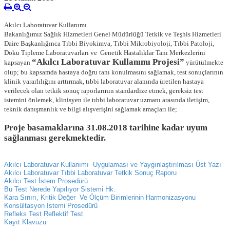
Akılcı Laboratuvar Kullanımı
Bakanlığımız Sağlık Hizmetleri Genel Müdürlüğü Tetkik ve Teşhis Hizmetleri
Daire Başkanlığınca Tıbbi Biyokimya, Tıbbi Mikrobiyoloji, Tıbbi Patoloji,
Doku Tipleme Laboratuvarları ve Genetik Hastalıklar Tanı Merkezlerini
“Akılcı Laboratuvar Kullanımı Projesi”
kapsayan
yürütülmekte
olup; bu kapsamda hastaya doğru tanı konulmasını sağlamak, test sonuçlarının
klinik yararlılığını arttırmak, tıbbi laboratuvar alanında üretilen hastaya
verilecek olan tetkik sonuç raporlarının standardize etmek, gereksiz test
istemini önlemek, klinisyen ile tıbbi laboratuvar uzmanı arasında iletişim,
teknik danışmanlık ve bilgi alışverişini sağlamak amaçları ile;
Proje basamaklarına 31.08.2018 tarihine kadar uyum
sağlanması gerekmektedir.
Akılcı Laboratuvar Kullanımı Uygulaması ve Yaygınlaştırılması Üst Yazı
Akılcı Laboratuvar Tıbbi Laboratuvar Tetkik Sonuç Raporu
Akılcı Test İstem Prosedürü
Bu Test Nerede Yapılıyor Sistemi Hk.
Kara Sınırı, Kritik Değer Ve Ölçüm Birimlerinin Harmonizasyonu
Konsültasyon İstemi Prosedürü
Refleks Test Reflektif Test
Kayıt Klavuzu