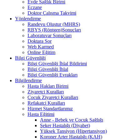
Evde Sağlık Birimi
Eczane
Doktor Çalışma Takvimi
Yönlendirme
Randevu Oluştur (MHRS)
RBYS (Röntgen)Sonuçları
Laboratuvar Sonuçları
Doktara Sor
Web Karmed
Online Eğitim
Bilgi Güvenliği
Bilgi Güvenliği İhlal Bildirimi
Bilgi Güvenliği İhlal
Bilgi Güvenliği Evrakları
Bilgilendirme
Hasta Hakları Birimi
Ziyaretçi Kuralları
Çocuk Ziyaretçi Kuralları
Refakatçi Kuralları
Hizmet Standartlarımız
Hasta Eğitimi
Anne - Bebek ve Çocuk Sağlığı
Şeker Hastalığı (Diyabet)
Yüksek Tansiyon (Hipertansiyon)
Koroner Arter Hastalığı (KAH)