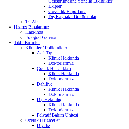
Geliştirilmesine Yönelik Etkinlikler
Ekipler
Güvenlik Raporlama
Dış Kaynaklı Dokümanlar
TGAP
Hizmet Binalarımız
Hakkında
Fotoğraf Galerisi
Tıbbi Birimler
Klinikler / Poliklinikler
Acil Tıp
Klinik Hakkında
Doktorlarımız
Çocuk Hastalıkları
Klinik Hakkında
Doktorlarımız
Dahiliye
Klinik Hakkında
Doktorlarımız
Diş Hekimliği
Klinik Hakkında
Doktorlarımız
Palyatif Bakım Ünitesi
Özellikli Hizmetler
Diyaliz