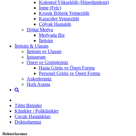
Kolestrol Yüksekliği (Hiperlipidemi)
İnme (Felç)
Kronik Böbrek Yetmezliği
Karaciğer Yetmezliği
Çölyak Hastalığı
Dijital Medya
Medyada Biz
İletişim
İletişim & Ulaşım
İletişim ve Ulaşım
İnstagram
Öneri ve Görüşleriniz
Hasta Görüş ve Öneri Formu
Personel Görüş ve Öneri Formu
Anketlerimiz
Hızlı Arama
Tıbbi Birimler
Klinikler / Poliklinikler
Çocuk Hastalıkları
Doktorlarımız
Doktorlarımız