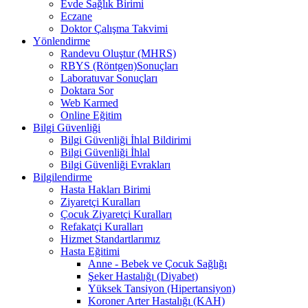
Evde Sağlık Birimi
Eczane
Doktor Çalışma Takvimi
Yönlendirme
Randevu Oluştur (MHRS)
RBYS (Röntgen)Sonuçları
Laboratuvar Sonuçları
Doktara Sor
Web Karmed
Online Eğitim
Bilgi Güvenliği
Bilgi Güvenliği İhlal Bildirimi
Bilgi Güvenliği İhlal
Bilgi Güvenliği Evrakları
Bilgilendirme
Hasta Hakları Birimi
Ziyaretçi Kuralları
Çocuk Ziyaretçi Kuralları
Refakatçi Kuralları
Hizmet Standartlarımız
Hasta Eğitimi
Anne - Bebek ve Çocuk Sağlığı
Şeker Hastalığı (Diyabet)
Yüksek Tansiyon (Hipertansiyon)
Koroner Arter Hastalığı (KAH)