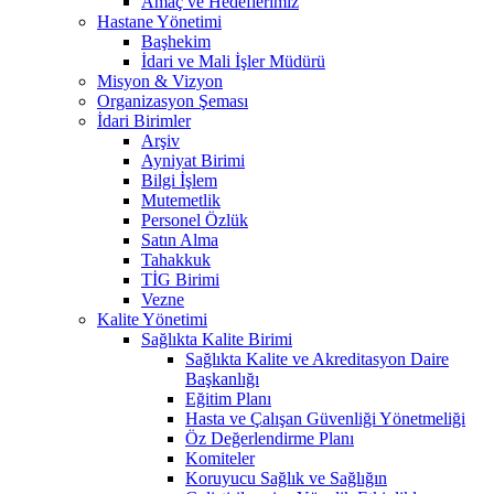
Amaç ve Hedeflerimiz
Hastane Yönetimi
Başhekim
İdari ve Mali İşler Müdürü
Misyon & Vizyon
Organizasyon Şeması
İdari Birimler
Arşiv
Ayniyat Birimi
Bilgi İşlem
Mutemetlik
Personel Özlük
Satın Alma
Tahakkuk
TİG Birimi
Vezne
Kalite Yönetimi
Sağlıkta Kalite Birimi
Sağlıkta Kalite ve Akreditasyon Daire
Başkanlığı
Eğitim Planı
Hasta ve Çalışan Güvenliği Yönetmeliği
Öz Değerlendirme Planı
Komiteler
Koruyucu Sağlık ve Sağlığın